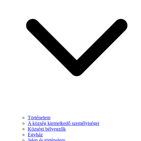
Történelem
A község kiemelkedő személyiségei
Községi bélyegzők
Egyház
Jelen és történelem