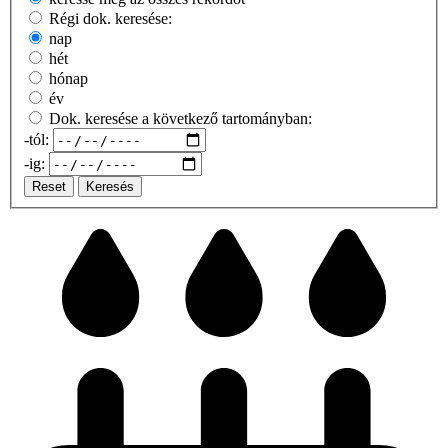
Régi dok. keresése:
nap
hét
hónap
év
Dok. keresése a következő tartományban:
-tól:
-ig:
Reset
Keresés