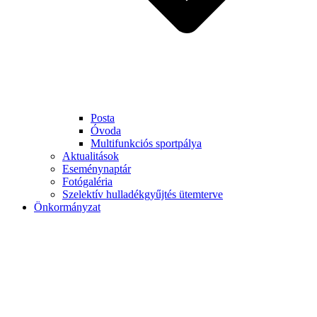
Posta
Óvoda
Multifunkciós sportpálya
Aktualitások
Eseménynaptár
Fotógaléria
Szelektív hulladékgyűjtés ütemterve
Önkormányzat