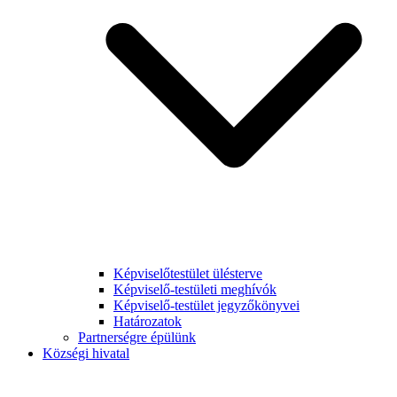
Képviselőtestület ülésterve
Képviselő-testületi meghívók
Képviselő-testület jegyzőkönyvei
Határozatok
Partnerségre épülünk
Községi hivatal