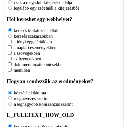
csak a megadott kifejezést találja
legalább egy szót talál a kifejezésből
Hol kereshet egy webhelyet?
keresés korlátozás nélkül
keresés szakaszokban
a fényképgalériákban
a naptári eseményekben
a szövegekben
az üzenetekben
dokumentumáttekintésekben
menüben
Hogyan rendezzük az eredményeket?
közzététel dátuma
megnevezés szerint
a legnagyobb konszenzus szerint
L_FULLTEXT_HOW_OLD
keresse meg az összes rekordot