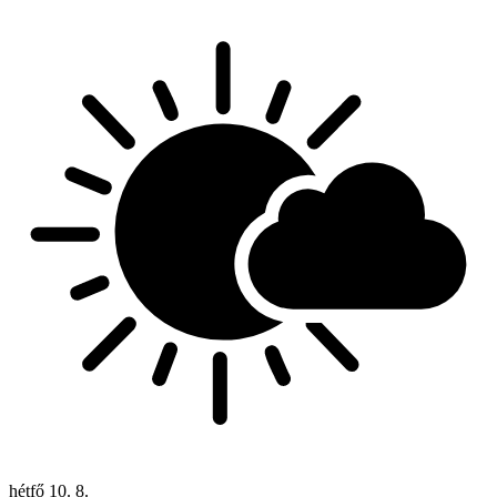
hétfő
10. 8.