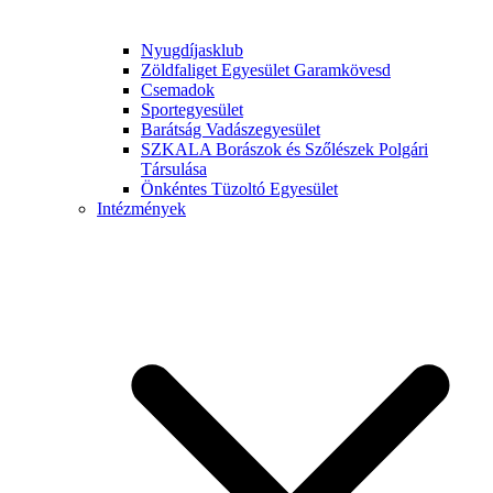
Nyugdíjasklub
Zöldfaliget Egyesület Garamkövesd
Csemadok
Sportegyesület
Barátság Vadászegyesület
SZKALA Borászok és Szőlészek Polgári
Társulása
Önkéntes Tüzoltó Egyesület
Intézmények