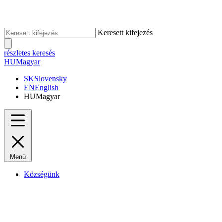
Keresett kifejezés
részletes keresés
HU
Magyar
SK
Slovensky
EN
English
HU
Magyar
Menü
Községünk