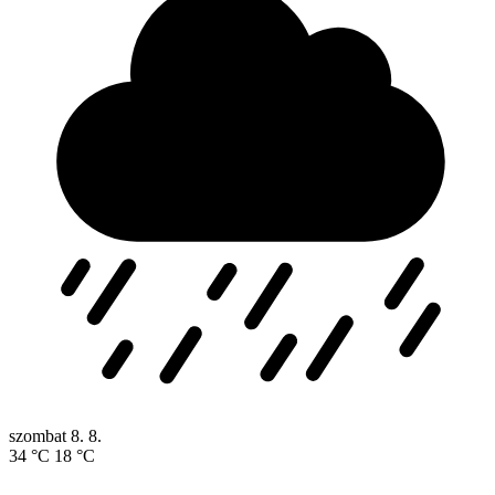
szombat
8. 8.
34 °C
18 °C