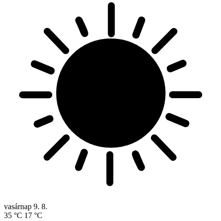
vasárnap
9. 8.
35 °C
17 °C