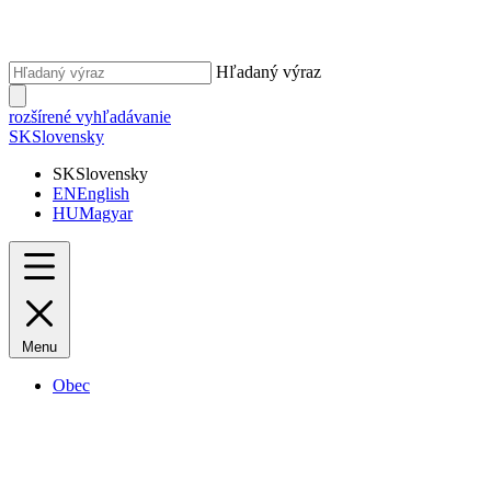
Hľadaný výraz
rozšírené vyhľadávanie
SK
Slovensky
SK
Slovensky
EN
English
HU
Magyar
Menu
Obec