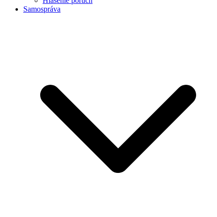
Hlásenie porúch
Samospráva