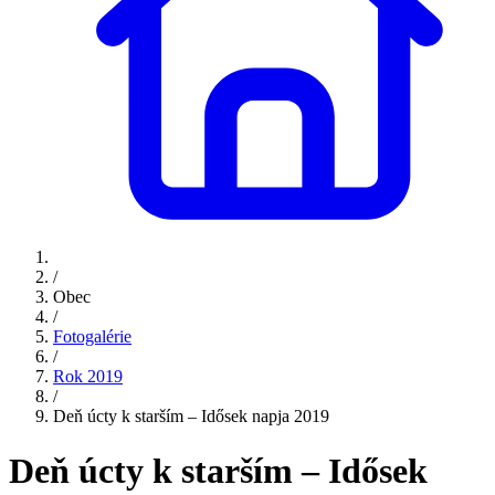
/
Obec
/
Fotogalérie
/
Rok 2019
/
Deň úcty k starším – Idősek napja 2019
Deň úcty k starším – Idősek