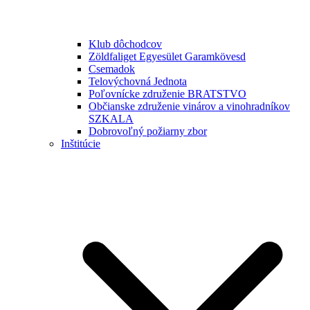
Klub dôchodcov
Zöldfaliget Egyesület Garamkövesd
Csemadok
Telovýchovná Jednota
Poľovnícke združenie BRATSTVO
Občianske združenie vinárov a vinohradníkov
SZKALA
Dobrovoľný požiarny zbor
Inštitúcie