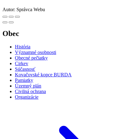
Autor:
Správca Webu
Obec
História
Významné osobnosti
Obecné pečiatky
Cirkev
Súčasnosť
Kovačovské kopce BURDA
Pamiatky
Územný plán
Civilná ochrana
Organizácie