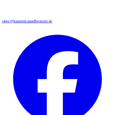
obec@kamenicanadhronom.sk