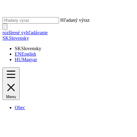
Hľadaný výraz
rozšírené vyhľadávanie
SK
Slovensky
SK
Slovensky
EN
English
HU
Magyar
Menu
Obec