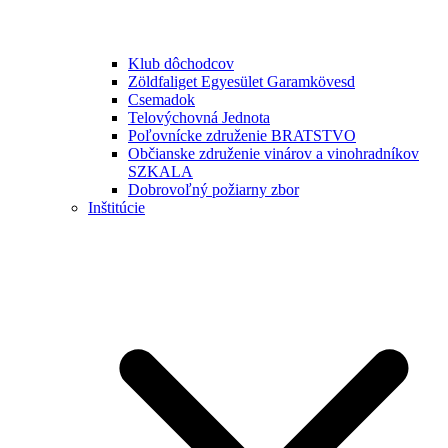
Klub dôchodcov
Zöldfaliget Egyesület Garamkövesd
Csemadok
Telovýchovná Jednota
Poľovnícke združenie BRATSTVO
Občianske združenie vinárov a vinohradníkov
SZKALA
Dobrovoľný požiarny zbor
Inštitúcie