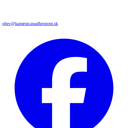
obec@kamenicanadhronom.sk