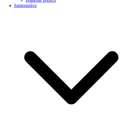
Hlásenie porúch
Samospráva