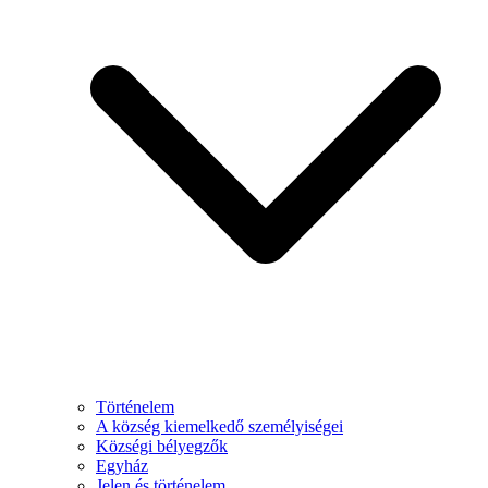
Történelem
A község kiemelkedő személyiségei
Községi bélyegzők
Egyház
Jelen és történelem