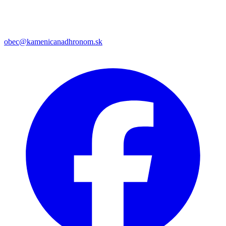
obec@kamenicanadhronom.sk