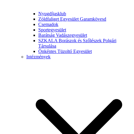
Nyugdíjasklub
Zöldfaliget Egyesület Garamkövesd
Csemadok
Sportegyesület
Barátság Vadászegyesület
SZKALA Borászok és Szőlészek Polgári
Társulása
Önkéntes Tüzoltó Egyesület
Intézmények