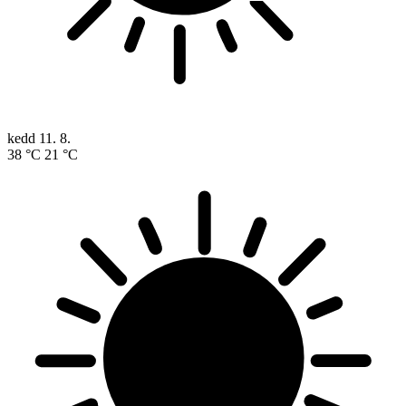
kedd
11. 8.
38 °C
21 °C