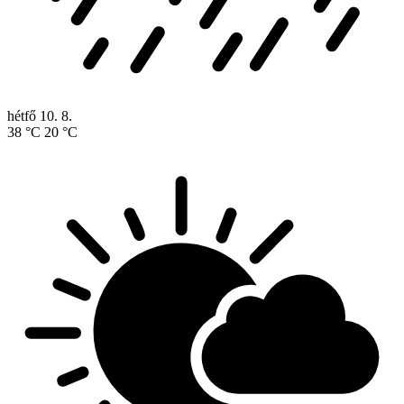
hétfő
10. 8.
38 °C
20 °C