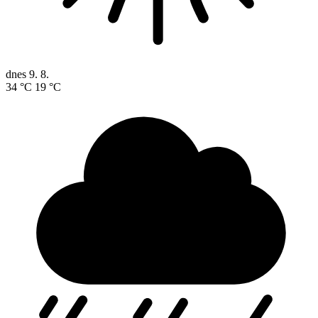
dnes
9. 8.
34 °C
19 °C