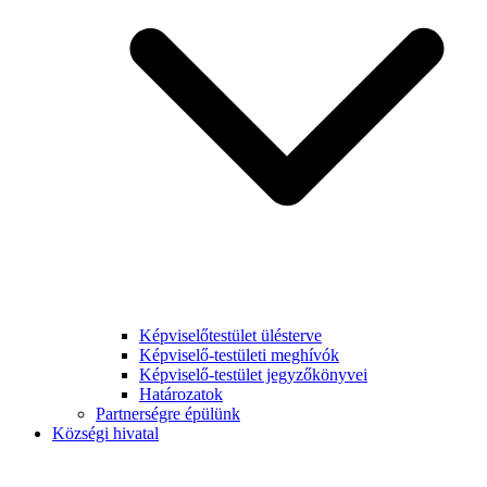
Képviselőtestület ülésterve
Képviselő-testületi meghívók
Képviselő-testület jegyzőkönyvei
Határozatok
Partnerségre épülünk
Községi hivatal