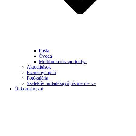
Posta
Óvoda
Multifunkciós sportpálya
Aktualitások
Eseménynaptár
Fotógaléria
Szelektív hulladékgyűjtés ütemterve
Önkormányzat