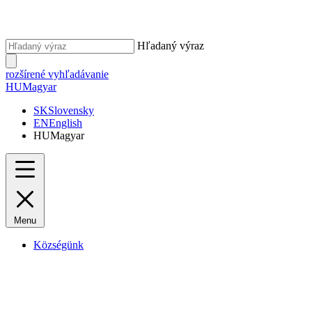
Hľadaný výraz
rozšírené vyhľadávanie
HU
Magyar
SK
Slovensky
EN
English
HU
Magyar
Menu
Községünk