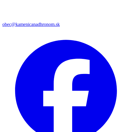
obec@kamenicanadhronom.sk