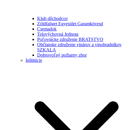
Klub dôchodcov
Zöldfaliget Egyesület Garamkövesd
Csemadok
Telovýchovná Jednota
Poľovnícke združenie BRATSTVO
Občianske združenie vinárov a vinohradníkov
SZKALA
Dobrovoľný požiarny zbor
Inštitúcie