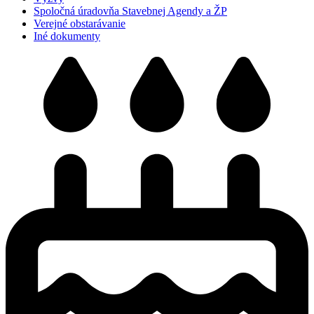
Spoločná úradovňa Stavebnej Agendy a ŽP
Verejné obstarávanie
Iné dokumenty