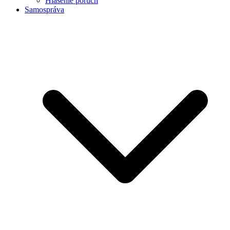
Hlásenie porúch
Samospráva