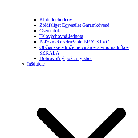
Klub dôchodcov
Zöldfaliget Egyesület Garamkövesd
Csemadok
Telovýchovná Jednota
Poľovnícke združenie BRATSTVO
Občianske združenie vinárov a vinohradníkov
SZKALA
Dobrovoľný požiarny zbor
Inštitúcie