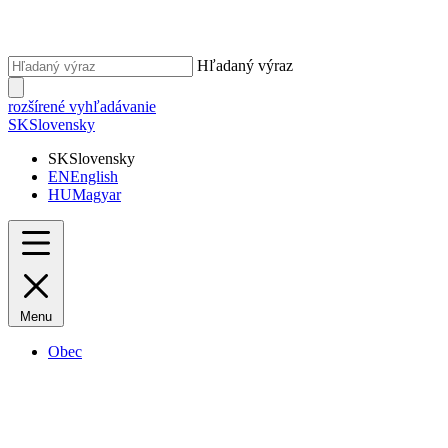
Hľadaný výraz
rozšírené vyhľadávanie
SK
Slovensky
SK
Slovensky
EN
English
HU
Magyar
Menu
Obec