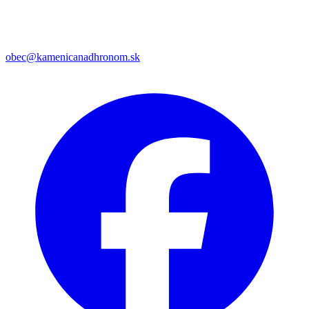
obec@kamenicanadhronom.sk