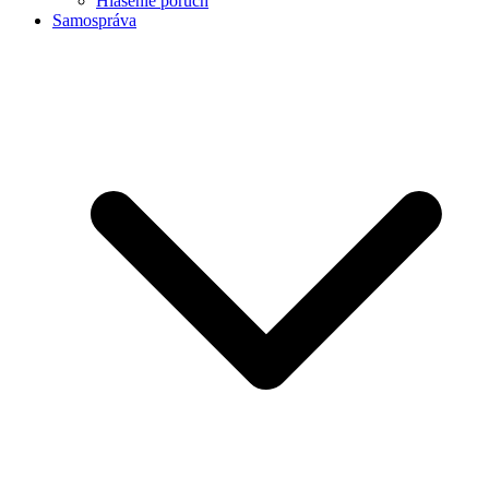
Hlásenie porúch
Samospráva