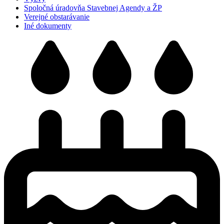
Spoločná úradovňa Stavebnej Agendy a ŽP
Verejné obstarávanie
Iné dokumenty