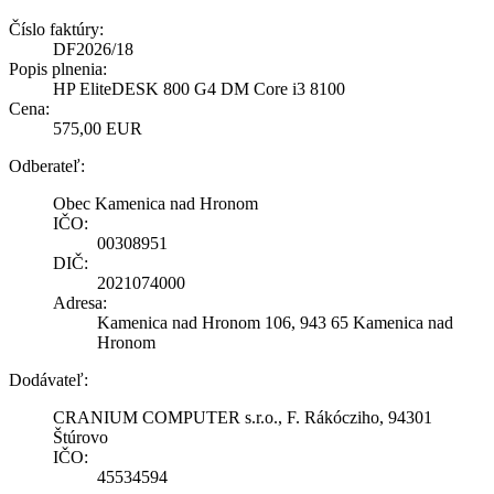
Číslo faktúry:
DF2026/18
Popis plnenia:
HP EliteDESK 800 G4 DM Core i3 8100
Cena:
575,00 EUR
Odberateľ:
Obec Kamenica nad Hronom
IČO:
00308951
DIČ:
2021074000
Adresa:
Kamenica nad Hronom 106, 943 65 Kamenica nad
Hronom
Dodávateľ:
CRANIUM COMPUTER s.r.o., F. Rákócziho, 94301
Štúrovo
IČO:
45534594