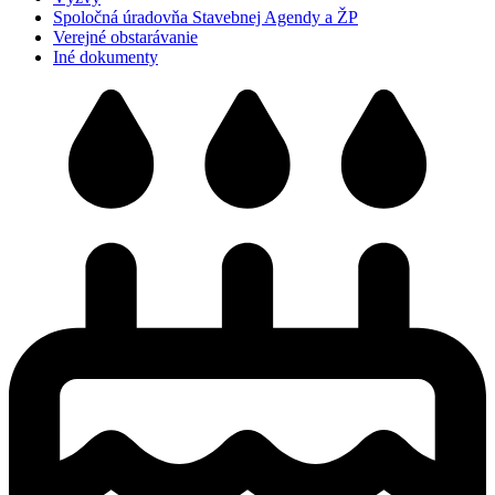
Spoločná úradovňa Stavebnej Agendy a ŽP
Verejné obstarávanie
Iné dokumenty