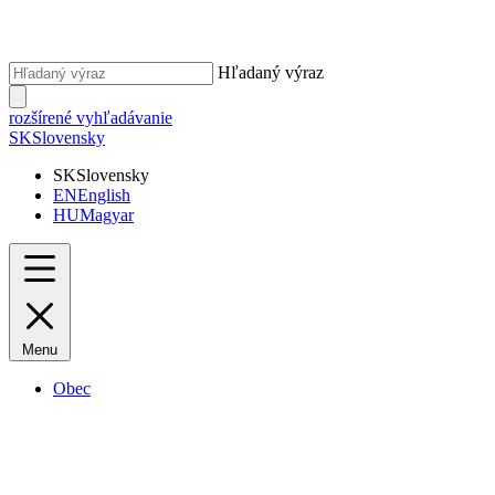
Hľadaný výraz
rozšírené vyhľadávanie
SK
Slovensky
SK
Slovensky
EN
English
HU
Magyar
Menu
Obec