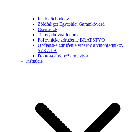
Klub dôchodcov
Zöldfaliget Egyesület Garamkövesd
Csemadok
Telovýchovná Jednota
Poľovnícke združenie BRATSTVO
Občianske združenie vinárov a vinohradníkov
SZKALA
Dobrovoľný požiarny zbor
Inštitúcie