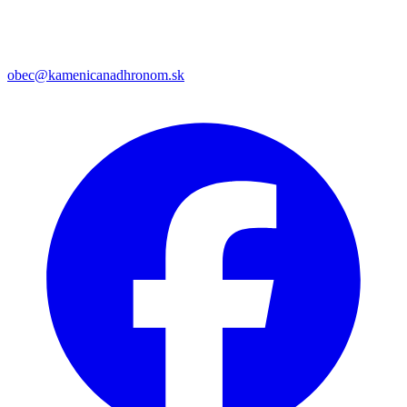
obec@kamenicanadhronom.sk