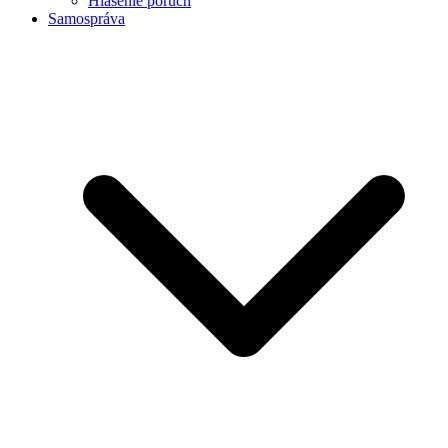
Hlásenie porúch
Samospráva