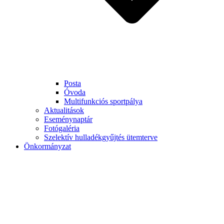
Posta
Óvoda
Multifunkciós sportpálya
Aktualitások
Eseménynaptár
Fotógaléria
Szelektív hulladékgyűjtés ütemterve
Önkormányzat