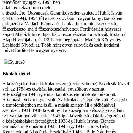
temetőben nyugszik. 1994-ben
a falu emlékszobrot emelt
a tiszteletére. Ugyancsak Garamkövesden született Hubik István
(1916-1994). 1954-től a csehszlovákiai magyar könyvkiadásban
dolgozott a Madách Könyv- és Lapkiadóban mint szerkesztő,
főszerkesztő, majd főszerkesztőhelyettes. Fordításaiért négyszer
kapott Madách Imre-díjat, háromszor részesült a Szlovák Irodalmi
Alap Nívódíjában, és 1991-ben megkapta a Madách Könyv- és
Lapkiadó Nívódíját. Több mint ötven szlovák és cseh irodalmi
művet fordított le magyar nyelvre.
Iskolatörténet
A község első ismert iskolamestere (rector scholae) Pavelcsík József
volt az 1754-es egyházi látogatási jegyzőkönyv szerint.
A községben 1945-ig római katolikus elemi iskola működött.
A tanítási nyelv magyar volt. Az iskolának 2 épülete volt. Az egyik
a templomkertben ma is áll, a másik szintén áll a plébániával
szemben. 1931-1938 között nyílt a községben kétosztályos állami
szlovák tannyelvű iskola. 1945-ig a következő diákok végezték el
a középiskolákat érettségivel: 1938-ig Hubik István (Bencés
Gimnázium Komárom) 1938-1945-ig: 1942 – Soós Béla,
Kereskedelmi Akadémia Érsekújvár; 1943 – Baig Nándor és