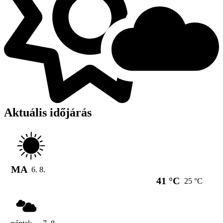
Aktuális időjárás
MA
6. 8.
41 °C
25 °C