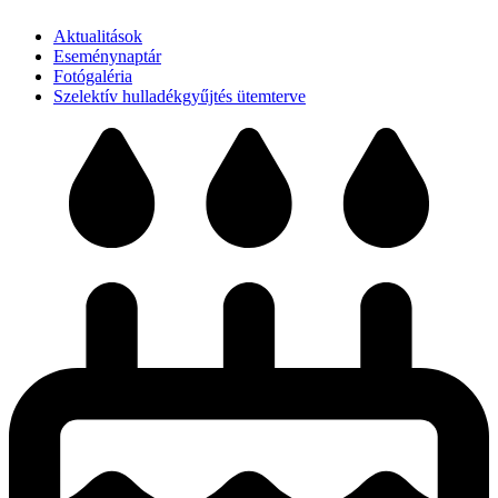
Aktualitások
Eseménynaptár
Fotógaléria
Szelektív hulladékgyűjtés ütemterve