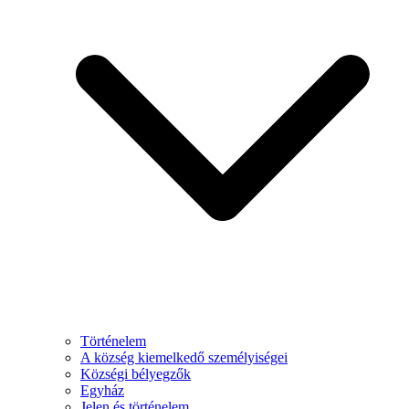
Történelem
A község kiemelkedő személyiségei
Községi bélyegzők
Egyház
Jelen és történelem