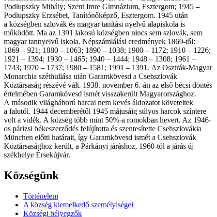
Podlupszky Mihály; Szent Imre Gimnázium, Esztergom; 1945 –
Podlupszky Erzsébet, Tanítónőképző, Esztergom. 1945 után
a községben szlovák és magyar tanítási nyelvű alapiskola is
működött. Ma az 1391 lakosú községben nincs sem szlovák, sem
magyar tannyelvű iskola. Népszámlálási eredmények 1869-től:
1869 – 921; 1880 – 1063; 1890 – 1038; 1900 – 1172; 1910 – 1226;
1921 – 1394; 1930 – 1465; 1940 – 1444; 1948 – 1308; 1961 –
1743; 1970 – 1737; 1980 – 1581; 1991 – 1391. Az Osztrák-Magyar
Monarchia széthullása után Garamkövesd a Csehszlovák
Köztársaság részévé vált. 1938. november 6.-án az első bécsi döntés
értelmében Garamkövesd ismét visszakerült Magyarországhoz.
A második világháború harcai nem kevés áldozatot követeltek
a falutól. 1944 decemberétől 1945 májusáig súlyos harcok színtere
volt a vidék. A község több mint 50%-a romokban hevert. Az 1946-
os párizsi békeszerződés felújította és szentesítette Csehszlovákia
München előtti határait, így Garamkövesd ismét a Csehszlovák
Köztársasághoz került, a Párkányi járáshoz, 1960-tól a járás új
székhelye Érsekújvár.
Községünk
Történelem
A község kiemelkedő személyiségei
Községi bélyegzők