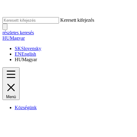
Keresett kifejezés
részletes keresés
HU
Magyar
SK
Slovensky
EN
English
HU
Magyar
Menü
Községünk