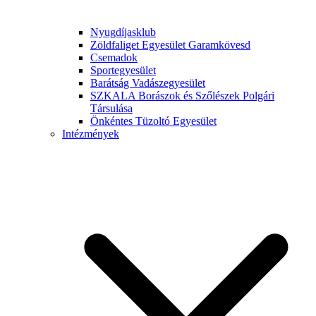
Nyugdíjasklub
Zöldfaliget Egyesület Garamkövesd
Csemadok
Sportegyesület
Barátság Vadászegyesület
SZKALA Borászok és Szőlészek Polgári
Társulása
Önkéntes Tüzoltó Egyesület
Intézmények