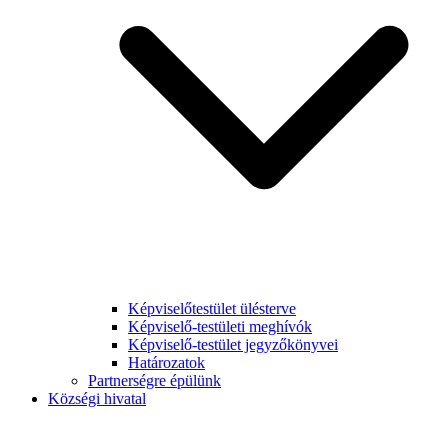
Képviselőtestület ülésterve
Képviselő-testületi meghívók
Képviselő-testület jegyzőkönyvei
Határozatok
Partnerségre épülünk
Községi hivatal