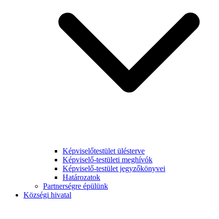
Képviselőtestület ülésterve
Képviselő-testületi meghívók
Képviselő-testület jegyzőkönyvei
Határozatok
Partnerségre épülünk
Községi hivatal