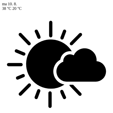
ma
10. 8.
38 °C
20 °C