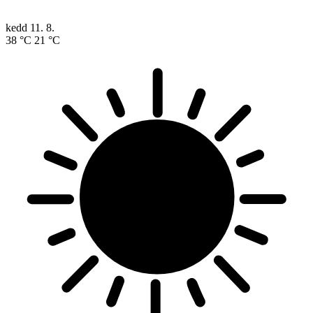
kedd
11. 8.
38 °C
21 °C