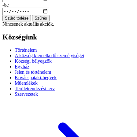
-ig:
Szűrő törlése
Szűrés
Nincsenek aktuális akciók.
Községünk
Történelem
A község kiemelkedő személyiségei
Községi bélyegzők
Egyház
Jelen és történelem
Kovácspataki-hegyek
Műemlékek
Területrendezési terv
Szervezetek