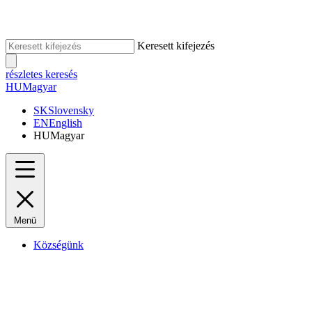
Keresett kifejezés
részletes keresés
HU
Magyar
SK
Slovensky
EN
English
HU
Magyar
Menü
Községünk