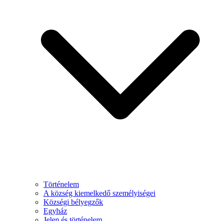
Történelem
A község kiemelkedő személyiségei
Községi bélyegzők
Egyház
Jelen és történelem