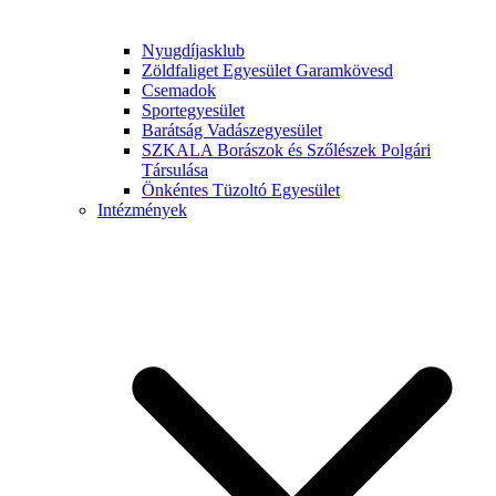
Nyugdíjasklub
Zöldfaliget Egyesület Garamkövesd
Csemadok
Sportegyesület
Barátság Vadászegyesület
SZKALA Borászok és Szőlészek Polgári
Társulása
Önkéntes Tüzoltó Egyesület
Intézmények