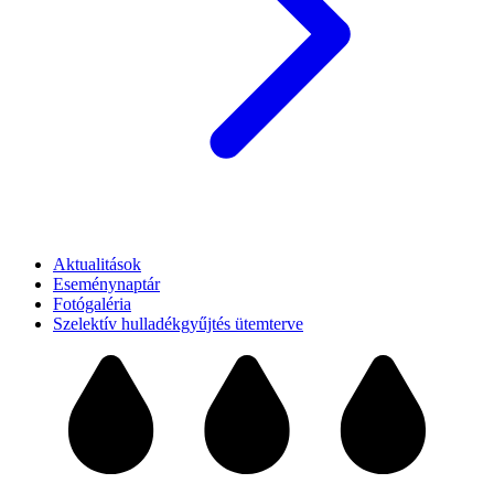
Aktualitások
Eseménynaptár
Fotógaléria
Szelektív hulladékgyűjtés ütemterve