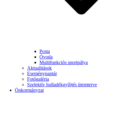
Posta
Óvoda
Multifunkciós sportpálya
Aktualitások
Eseménynaptár
Fotógaléria
Szelektív hulladékgyűjtés ütemterve
Önkormányzat