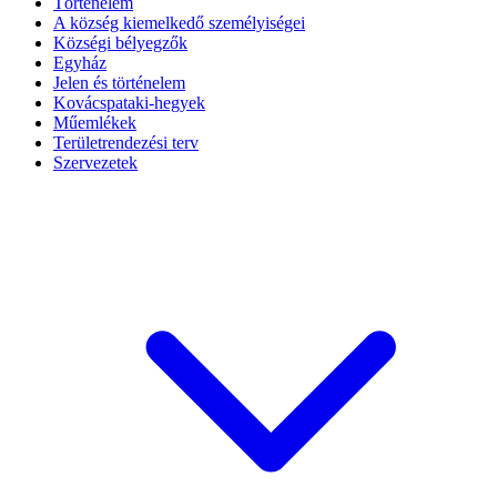
Történelem
A község kiemelkedő személyiségei
Községi bélyegzők
Egyház
Jelen és történelem
Kovácspataki-hegyek
Műemlékek
Területrendezési terv
Szervezetek