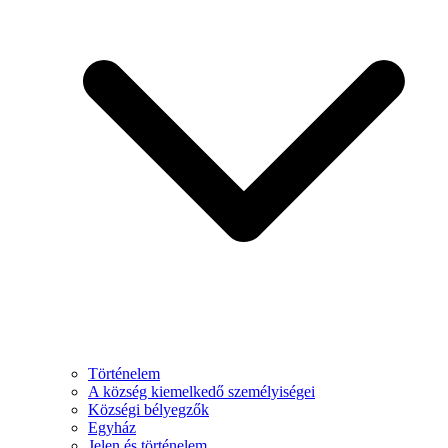
Történelem
A község kiemelkedő személyiségei
Községi bélyegzők
Egyház
Jelen és történelem