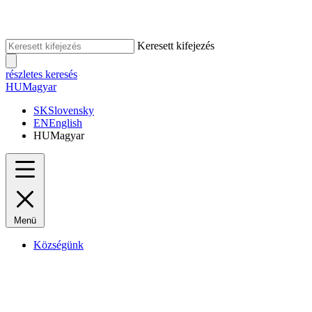
Keresett kifejezés
részletes keresés
HU
Magyar
SK
Slovensky
EN
English
HU
Magyar
Menü
Községünk