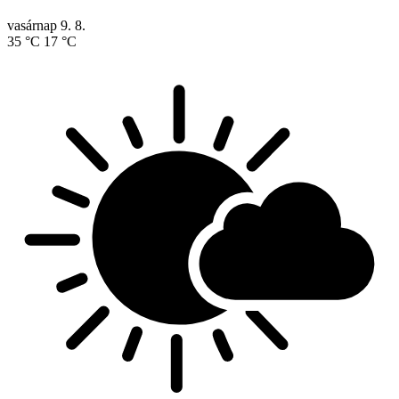
vasárnap
9. 8.
35 °C
17 °C