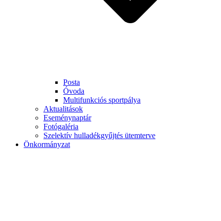
Posta
Óvoda
Multifunkciós sportpálya
Aktualitások
Eseménynaptár
Fotógaléria
Szelektív hulladékgyűjtés ütemterve
Önkormányzat