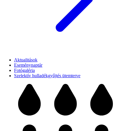
Aktualitások
Eseménynaptár
Fotógaléria
Szelektív hulladékgyűjtés ütemterve