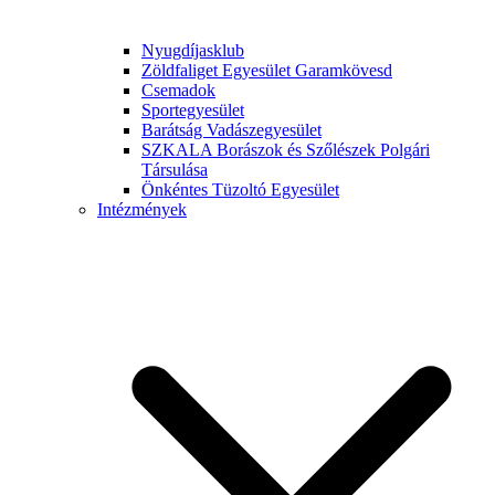
Nyugdíjasklub
Zöldfaliget Egyesület Garamkövesd
Csemadok
Sportegyesület
Barátság Vadászegyesület
SZKALA Borászok és Szőlészek Polgári
Társulása
Önkéntes Tüzoltó Egyesület
Intézmények