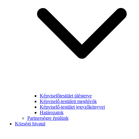
Képviselőtestület ülésterve
Képviselő-testületi meghívók
Képviselő-testület jegyzőkönyvei
Határozatok
Partnerségre épülünk
Községi hivatal