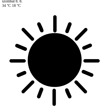
szombat
8. 8.
34 °C
18 °C