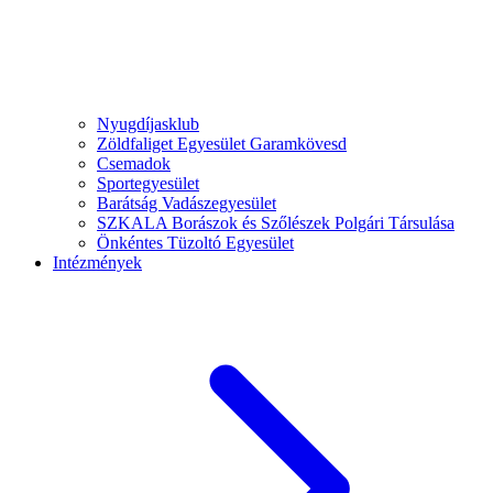
Nyugdíjasklub
Zöldfaliget Egyesület Garamkövesd
Csemadok
Sportegyesület
Barátság Vadászegyesület
SZKALA Borászok és Szőlészek Polgári Társulása
Önkéntes Tüzoltó Egyesület
Intézmények