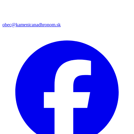
obec@kamenicanadhronom.sk