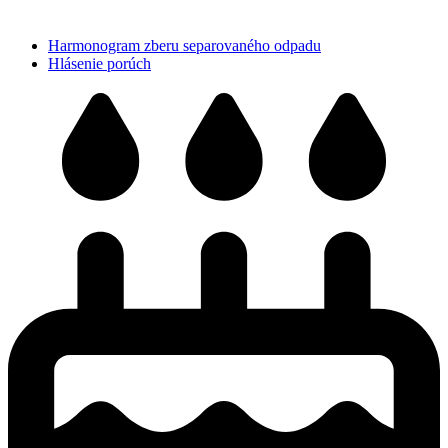
Harmonogram zberu separovaného odpadu
Hlásenie porúch