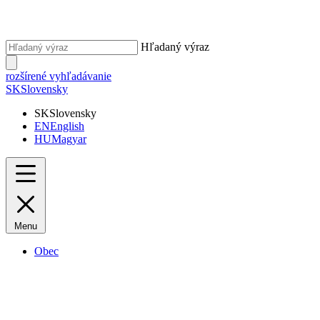
Hľadaný výraz
rozšírené vyhľadávanie
SK
Slovensky
SK
Slovensky
EN
English
HU
Magyar
Menu
Obec