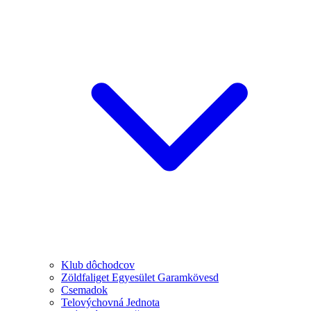
Klub dôchodcov
Zöldfaliget Egyesület Garamkövesd
Csemadok
Telovýchovná Jednota