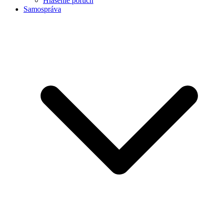
Hlásenie porúch
Samospráva