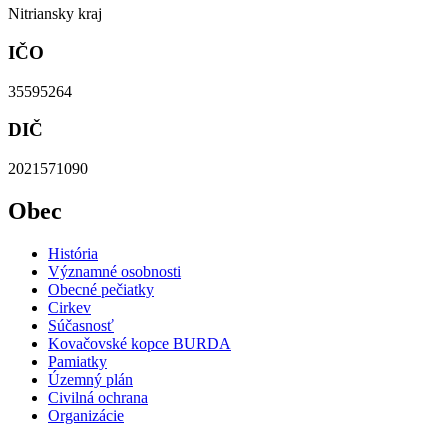
Nitriansky kraj
IČO
35595264
DIČ
2021571090
Obec
História
Významné osobnosti
Obecné pečiatky
Cirkev
Súčasnosť
Kovačovské kopce BURDA
Pamiatky
Územný plán
Civilná ochrana
Organizácie