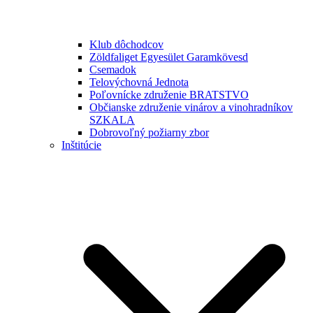
Klub dôchodcov
Zöldfaliget Egyesület Garamkövesd
Csemadok
Telovýchovná Jednota
Poľovnícke združenie BRATSTVO
Občianske združenie vinárov a vinohradníkov
SZKALA
Dobrovoľný požiarny zbor
Inštitúcie