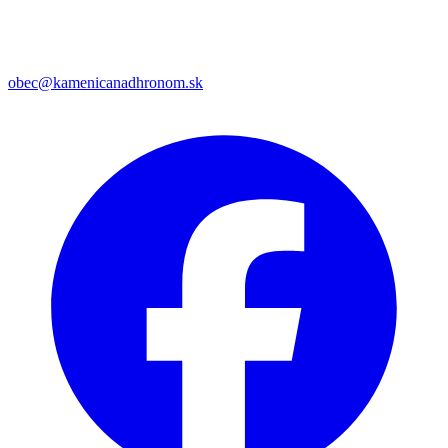
obec@kamenicanadhronom.sk