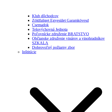
Klub dôchodcov
Zöldfaliget Egyesület Garamkövesd
Csemadok
Telovýchovná Jednota
Poľovnícke združenie BRATSTVO
Občianske združenie vinárov a vinohradníkov
SZKALA
Dobrovoľný požiarny zbor
Inštitúcie