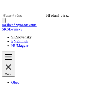
Hľadaný výraz
rozšírené vyhľadávanie
SK
Slovensky
SK
Slovensky
EN
English
HU
Magyar
Menu
Obec