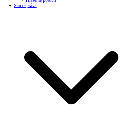
Hlásenie porúch
Samospráva