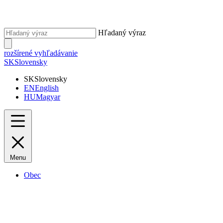
Hľadaný výraz
rozšírené vyhľadávanie
SK
Slovensky
SK
Slovensky
EN
English
HU
Magyar
Menu
Obec