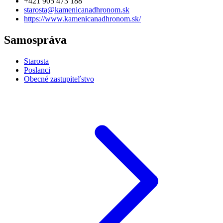
+421 905 473 188
starosta@kamenicanadhronom.sk
https://www.kamenicanadhronom.sk/
Samospráva
Starosta
Poslanci
Obecné zastupiteľstvo