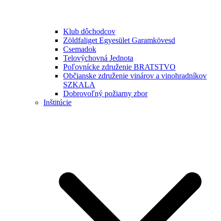
Klub dôchodcov
Zöldfaliget Egyesület Garamkövesd
Csemadok
Telovýchovná Jednota
Poľovnícke združenie BRATSTVO
Občianske združenie vinárov a vinohradníkov
SZKALA
Dobrovoľný požiarny zbor
Inštitúcie