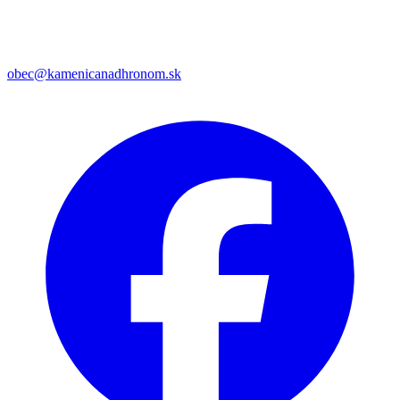
obec@kamenicanadhronom.sk