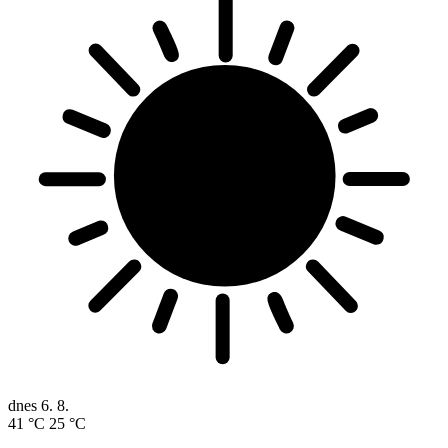
dnes
6. 8.
41 °C
25 °C