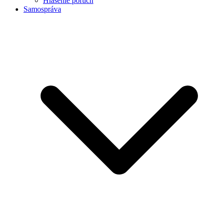
Hlásenie porúch
Samospráva