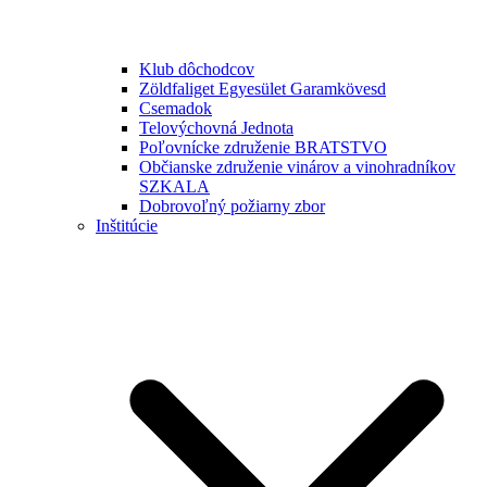
Klub dôchodcov
Zöldfaliget Egyesület Garamkövesd
Csemadok
Telovýchovná Jednota
Poľovnícke združenie BRATSTVO
Občianske združenie vinárov a vinohradníkov
SZKALA
Dobrovoľný požiarny zbor
Inštitúcie