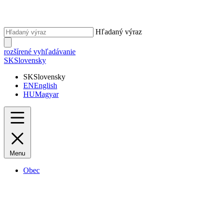
Hľadaný výraz
rozšírené vyhľadávanie
SK
Slovensky
SK
Slovensky
EN
English
HU
Magyar
Menu
Obec