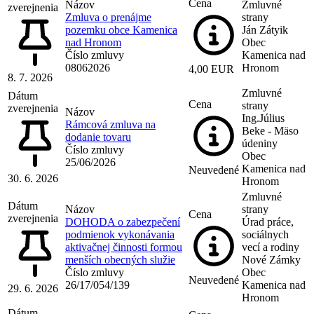
Cena
Názov
Zmluvné
zverejnenia
Zmluva o prenájme
strany
pozemku obce Kamenica
Ján Zátyik
nad Hronom
Obec
Číslo zmluvy
Kamenica nad
08062026
Hronom
4,00 EUR
8. 7. 2026
Zmluvné
Dátum
Cena
strany
zverejnenia
Názov
Ing.Július
Rámcová zmluva na
Beke - Mäso
dodanie tovaru
údeniny
Číslo zmluvy
Obec
25/06/2026
Kamenica nad
Neuvedené
30. 6. 2026
Hronom
Zmluvné
Dátum
Názov
strany
Cena
zverejnenia
DOHODA o zabezpečení
Úrad práce,
podmienok vykonávania
sociálnych
aktivačnej činnosti formou
vecí a rodiny
menších obecných služie
Nové Zámky
Číslo zmluvy
Obec
Neuvedené
26/17/054/139
Kamenica nad
29. 6. 2026
Hronom
Dátum