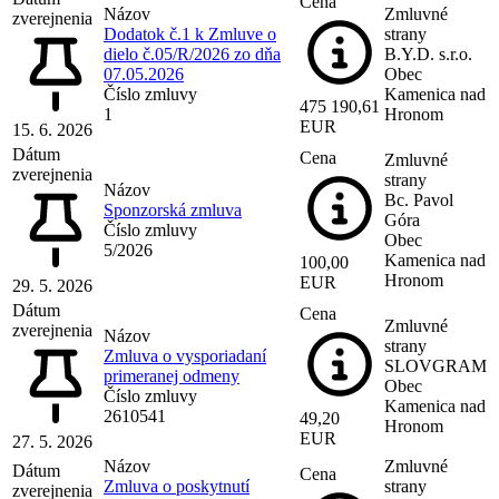
Cena
Názov
Zmluvné
zverejnenia
Dodatok č.1 k Zmluve o
strany
dielo č.05/R/2026 zo dňa
B.Y.D. s.r.o.
07.05.2026
Obec
Číslo zmluvy
Kamenica nad
475 190,61
1
Hronom
EUR
15. 6. 2026
Dátum
Cena
Zmluvné
zverejnenia
strany
Názov
Bc. Pavol
Sponzorská zmluva
Góra
Číslo zmluvy
Obec
5/2026
Kamenica nad
100,00
Hronom
EUR
29. 5. 2026
Dátum
Cena
Zmluvné
zverejnenia
Názov
strany
Zmluva o vysporiadaní
SLOVGRAM
primeranej odmeny
Obec
Číslo zmluvy
Kamenica nad
2610541
49,20
Hronom
EUR
27. 5. 2026
Názov
Zmluvné
Dátum
Cena
Zmluva o poskytnutí
strany
zverejnenia