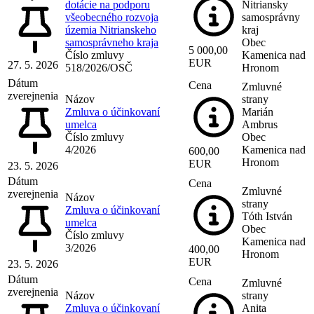
dotácie na podporu
Nitriansky
všeobecného rozvoja
samosprávny
územia Nitrianskeho
kraj
samosprávneho kraja
Obec
5 000,00
Číslo zmluvy
Kamenica nad
EUR
27. 5. 2026
518/2026/OSČ
Hronom
Dátum
Cena
Zmluvné
zverejnenia
Názov
strany
Zmluva o účinkovaní
Marián
umelca
Ambrus
Číslo zmluvy
Obec
4/2026
Kamenica nad
600,00
Hronom
EUR
23. 5. 2026
Dátum
Cena
Zmluvné
zverejnenia
Názov
strany
Zmluva o účinkovaní
Tóth István
umelca
Obec
Číslo zmluvy
Kamenica nad
3/2026
400,00
Hronom
EUR
23. 5. 2026
Dátum
Cena
Zmluvné
zverejnenia
Názov
strany
Zmluva o účinkovaní
Anita