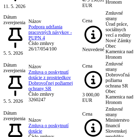
Hronom
EUR
11. 5. 2026
Zmluvné
Dátum
strany
Cena
Názov
zverejnenia
Úrad práce,
Podpora udržania
sociálnych
pracovných návykov -
vecí a rodiny
PUPN 4
Nové Zámky
Číslo zmluvy
Obec
26/17/054/100
Neuvedené
Kamenica nad
5. 5. 2026
Hronom
Zmluvné
Dátum
Cena
Názov
strany
zverejnenia
Zmluva o poskytnutí
Dobrovoľná
dotácie z prostriedkov
požiarna
Dobrovoľnej požiarnej
ochrana SR
ochrany SR
Obec
Číslo zmluvy
3 000,00
Kamenica nad
3260247
EUR
5. 5. 2026
Hronom
Zmluvné
Dátum
Cena
strany
zverejnenia
Názov
Ministerstvo
Zmluva o poskytnutí
financií
dotácie
Slovenskej
Číslo zmluvy
republiky