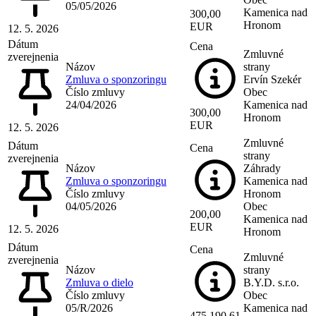
05/05/2026
Kamenica nad
300,00
Hronom
EUR
12. 5. 2026
Dátum
Cena
Zmluvné
zverejnenia
Názov
strany
Zmluva o sponzoringu
Ervín Szekér
Číslo zmluvy
Obec
24/04/2026
Kamenica nad
300,00
Hronom
EUR
12. 5. 2026
Zmluvné
Dátum
Cena
strany
zverejnenia
Názov
Záhrady
Zmluva o sponzoringu
Kamenica nad
Číslo zmluvy
Hronom
04/05/2026
Obec
200,00
Kamenica nad
EUR
12. 5. 2026
Hronom
Dátum
Cena
Zmluvné
zverejnenia
Názov
strany
Zmluva o dielo
B.Y.D. s.r.o.
Číslo zmluvy
Obec
05/R/2026
Kamenica nad
475 190,61