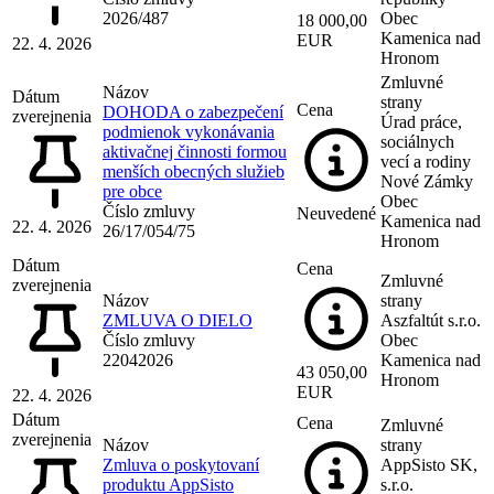
2026/487
Obec
18 000,00
Kamenica nad
EUR
22. 4. 2026
Hronom
Zmluvné
Názov
Dátum
strany
Cena
DOHODA o zabezpečení
zverejnenia
Úrad práce,
podmienok vykonávania
sociálnych
aktivačnej činnosti formou
vecí a rodiny
menších obecných služieb
Nové Zámky
pre obce
Obec
Číslo zmluvy
Neuvedené
Kamenica nad
22. 4. 2026
26/17/054/75
Hronom
Dátum
Cena
Zmluvné
zverejnenia
Názov
strany
ZMLUVA O DIELO
Aszfaltút s.r.o.
Číslo zmluvy
Obec
22042026
Kamenica nad
43 050,00
Hronom
EUR
22. 4. 2026
Dátum
Cena
Zmluvné
zverejnenia
Názov
strany
Zmluva o poskytovaní
AppSisto SK,
produktu AppSisto
s.r.o.