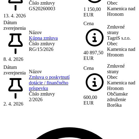
Číslo zmluvy
Obec
GS20260003
Kamenica nad
1 150,00
Hronom
EUR
13. 4. 2026
Dátum
Cena
Zmluvné
zverejnenia
Názov
strany
Kúpna zmluva
TagriS s.r.o.
Číslo zmluvy
Obec
RG/15/2026
Kamenica nad
40 897,50
Hronom
EUR
8. 4. 2026
Zmluvné
Dátum
Cena
Názov
strany
zverejnenia
Zmluva o poskytnutí
Obec
dotácie / finančného
Kamenica nad
príspevku
Hronom
Číslo zmluvy
Občianske
600,00
2/2026
združenie
EUR
2. 4. 2026
Boróka