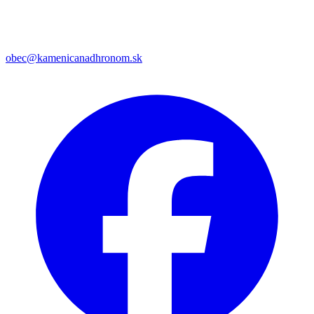
obec@kamenicanadhronom.sk