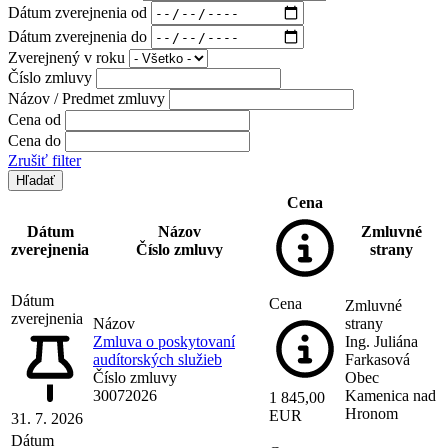
Dátum zverejnenia od
Dátum zverejnenia do
Zverejnený v roku
Číslo zmluvy
Názov / Predmet zmluvy
Cena od
Cena do
Zrušiť filter
Cena
Dátum
Názov
Zmluvné
zverejnenia
Číslo zmluvy
strany
Dátum
Cena
Zmluvné
zverejnenia
Názov
strany
Zmluva o poskytovaní
Ing. Juliána
audítorských služieb
Farkasová
Číslo zmluvy
Obec
30072026
Kamenica nad
1 845,00
Hronom
EUR
31. 7. 2026
Dátum