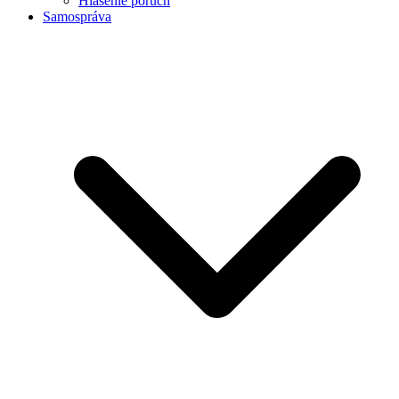
Hlásenie porúch
Samospráva