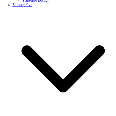
Hlásenie porúch
Samospráva