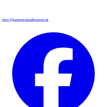
obec@kamenicanadhronom.sk