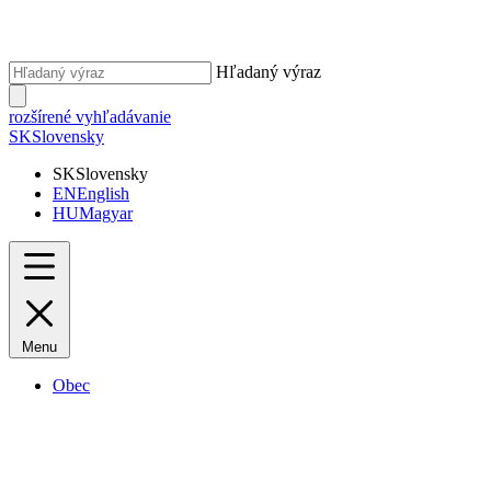
Hľadaný výraz
rozšírené vyhľadávanie
SK
Slovensky
SK
Slovensky
EN
English
HU
Magyar
Menu
Obec