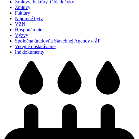
Zmluvy, Faktúry, Objednávky
Zmluvy
Faktúry
Nájomné byty
VZN
Hospodárenie
Výzvy
Spoločná úradovňa Stavebnej Agendy a ŽP
Verejné obstarávanie
Iné dokumenty