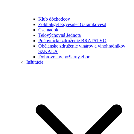
Klub dôchodcov
Zöldfaliget Egyesület Garamkövesd
Csemadok
Telovýchovná Jednota
Poľovnícke združenie BRATSTVO
Občianske združenie vinárov a vinohradníkov
SZKALA
Dobrovoľný požiarny zbor
Inštitúcie