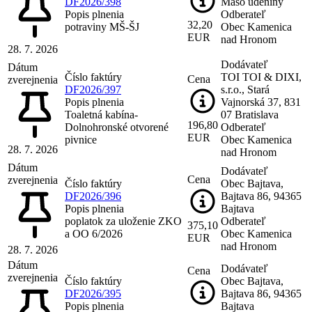
DF2026/398
Mäso údeniny
Popis plnenia
Odberateľ
32,20
potraviny MŠ-ŠJ
Obec Kamenica
EUR
nad Hronom
28. 7. 2026
Dodávateľ
Dátum
Číslo faktúry
TOI TOI & DIXI,
Cena
zverejnenia
DF2026/397
s.r.o., Stará
Popis plnenia
Vajnorská 37, 831
Toaletná kabína-
07 Bratislava
196,80
Dolnohronské otvorené
Odberateľ
EUR
pivnice
Obec Kamenica
28. 7. 2026
nad Hronom
Dátum
Dodávateľ
Cena
zverejnenia
Číslo faktúry
Obec Bajtava,
DF2026/396
Bajtava 86, 94365
Popis plnenia
Bajtava
poplatok za uloženie ZKO
Odberateľ
375,10
a OO 6/2026
Obec Kamenica
EUR
nad Hronom
28. 7. 2026
Dátum
Dodávateľ
Cena
zverejnenia
Číslo faktúry
Obec Bajtava,
DF2026/395
Bajtava 86, 94365
Popis plnenia
Bajtava