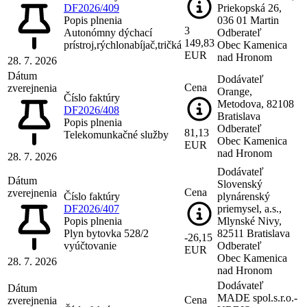
DF2026/409
Priekopská 26,
Popis plnenia
036 01 Martin
3
Autonómny dýchací
Odberateľ
149,83
prístroj,rýchlonabíjač,tričká
Obec Kamenica
EUR
nad Hronom
28. 7. 2026
Dátum
Dodávateľ
Cena
zverejnenia
Orange,
Číslo faktúry
Metodova, 82108
DF2026/408
Bratislava
Popis plnenia
Odberateľ
81,13
Telekomunkačné služby
Obec Kamenica
EUR
nad Hronom
28. 7. 2026
Dodávateľ
Dátum
Slovenský
Cena
zverejnenia
Číslo faktúry
plynárenský
DF2026/407
priemysel, a.s.,
Popis plnenia
Mlynské Nivy,
Plyn bytovka 528/2
82511 Bratislava
-26,15
vyúčtovanie
Odberateľ
EUR
Obec Kamenica
28. 7. 2026
nad Hronom
Dodávateľ
Dátum
MADE spol.s.r.o.-
Cena
zverejnenia