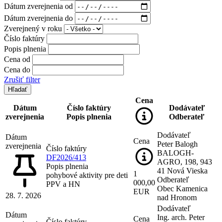
Dátum zverejnenia od
Dátum zverejnenia do
Zverejnený v roku
Číslo faktúry
Popis plnenia
Cena od
Cena do
Zrušiť filter
Cena
Dátum
Číslo faktúry
Dodávateľ
zverejnenia
Popis plnenia
Odberateľ
Dodávateľ
Dátum
Cena
Peter Balogh
zverejnenia
Číslo faktúry
BALOGH-
DF2026/413
AGRO, 198, 943
Popis plnenia
41 Nová Vieska
1
pohybové aktivity pre deti
Odberateľ
000,00
PPV a HN
Obec Kamenica
EUR
28. 7. 2026
nad Hronom
Dodávateľ
Dátum
Ing. arch. Peter
Cena
Číslo faktúry