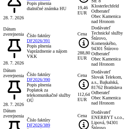
Str. 8
Popis plnenia
Klosterlechfeld
19,46
dialničné známka HU
Odberateľ
EUR
Obec Kamenica
28. 7. 2026
nad Hronom
Dodávateľ
Dátum
Technické služby
Cena
zverejnenia
Číslo faktúry
Štúrovo,
DF2026/391
Komenského,
Popis plnenia
94301 Štúrovo
Vaprázdnenie a nájom
288,80
Odberateľ
VKK
EUR
Obec Kamenica
28. 7. 2026
nad Hronom
Dátum
Dodávateľ
Číslo faktúry
Cena
zverejnenia
Slovak Telekom,
DF2026/390
a.s., Bajkalská,
Popis plnenia
81762 Bratislava
Poplatok za
Odberateľ
112,64
telekomunikačné služby
Obec Kamenica
EUR
OÚ
nad Hronom
28. 7. 2026
Dátum
Dodávateľ
Cena
zverejnenia
ENERBYT s.r.o.,
Číslo faktúry
Lipová, 94301
DF2026/389
Štúrovo