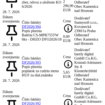
2
zber, odvoz a uloženie KO
Odberateľ
296,90
6/2026
Obec Kamenica
EUR
nad Hronom
28. 7. 2026
Dátum
Dodávateľ
Cena
zverejnenia
Číslo faktúry
Sunnysoft s.r.o.,
DF2026/394
Kovanecká
Popis plnenia
2390/1a Praha
Batéria CS-MPR755TW
Odberateľ
0,00
6ks - DHZO DFO2026/18
Obec Kamenica
EUR
nad Hronom
28. 7. 2026
Dodávateľ
Dátum
barely digital
Cena
zverejnenia
Číslo faktúry
GmbH Co.KG,
DF2026/393
Konrad-Adenauer-
Popis plnenia
Str. 8
poplatok za cudziu menu
Klosterlechfeld
5,65
HUF za dial.známku
Odberateľ
EUR
Obec Kamenica
28. 7. 2026
nad Hronom
Dodávateľ
Dátum
barely digital
Cena
zverejnenia
GmbH Co.KG,
Číslo faktúry
Konrad-Adenauer-
DF2026/392