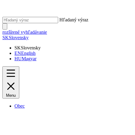
Hľadaný výraz
rozšírené vyhľadávanie
SK
Slovensky
SK
Slovensky
EN
English
HU
Magyar
Menu
Obec