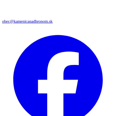
obec@kamenicanadhronom.sk