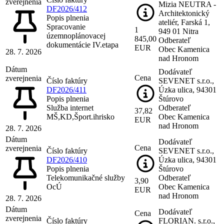
zverejnenia
Mizia NEUTRA -
DF2026/412
Architektonický
Popis plnenia
ateliér, Farská 1,
Spracovanie
1
949 01 Nitra
územnoplánovacej
845,00
Odberateľ
dokumentácie IV.etapa
EUR
Obec Kamenica
28. 7. 2026
nad Hronom
Dátum
Dodávateľ
Cena
zverejnenia
Číslo faktúry
SEVENET s.r.o.,
DF2026/411
Úzka ulica, 94301
Popis plnenia
Štúrovo
Služba internet
Odberateľ
37,82
MŠ,KD,Šport.ihrisko
Obec Kamenica
EUR
nad Hronom
28. 7. 2026
Dátum
Dodávateľ
Cena
zverejnenia
Číslo faktúry
SEVENET s.r.o.,
DF2026/410
Úzka ulica, 94301
Popis plnenia
Štúrovo
Telekomunikačné služby
Odberateľ
3,90
OcÚ
Obec Kamenica
EUR
nad Hronom
28. 7. 2026
Dátum
Dodávateľ
Cena
zverejnenia
Číslo faktúry
FLORIAN. s.r.o.,