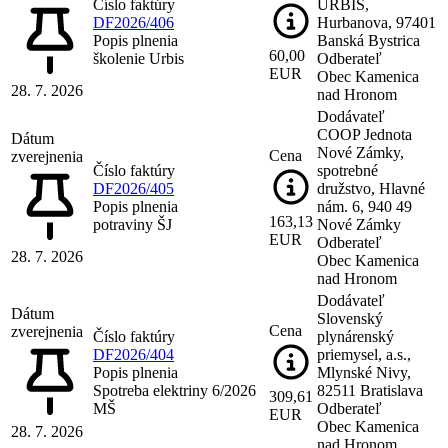
Číslo faktúry
URBIS,
DF2026/406
Hurbanova, 97401
Popis plnenia
Banská Bystrica
60,00
školenie Urbis
Odberateľ
EUR
Obec Kamenica
28. 7. 2026
nad Hronom
Dodávateľ
COOP Jednota
Dátum
Nové Zámky,
Cena
zverejnenia
Číslo faktúry
spotrebné
DF2026/405
družstvo, Hlavné
Popis plnenia
nám. 6, 940 49
163,13
potraviny ŠJ
Nové Zámky
EUR
Odberateľ
28. 7. 2026
Obec Kamenica
nad Hronom
Dodávateľ
Dátum
Slovenský
Cena
zverejnenia
Číslo faktúry
plynárenský
DF2026/404
priemysel, a.s.,
Popis plnenia
Mlynské Nivy,
Spotreba elektriny 6/2026
82511 Bratislava
309,61
MŠ
Odberateľ
EUR
Obec Kamenica
28. 7. 2026
nad Hronom