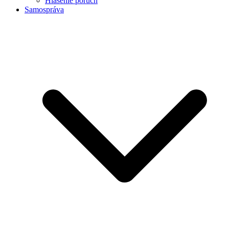
Hlásenie porúch
Samospráva