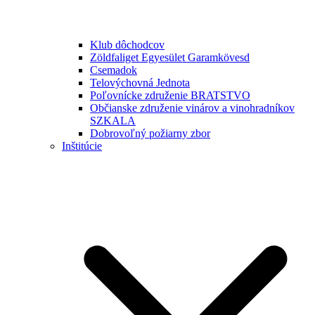
Klub dôchodcov
Zöldfaliget Egyesület Garamkövesd
Csemadok
Telovýchovná Jednota
Poľovnícke združenie BRATSTVO
Občianske združenie vinárov a vinohradníkov
SZKALA
Dobrovoľný požiarny zbor
Inštitúcie