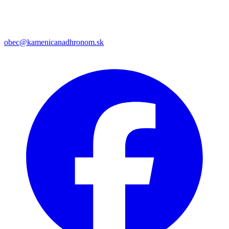
obec@kamenicanadhronom.sk