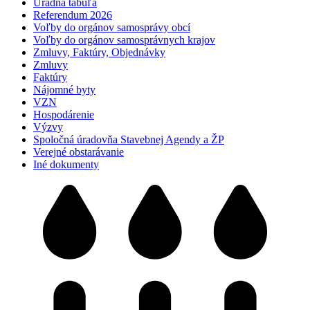
Úradná tabuľa
Referendum 2026
Voľby do orgánov samosprávy obcí
Voľby do orgánov samosprávnych krajov
Zmluvy, Faktúry, Objednávky
Zmluvy
Faktúry
Nájomné byty
VZN
Hospodárenie
Výzvy
Spoločná úradovňa Stavebnej Agendy a ŽP
Verejné obstarávanie
Iné dokumenty