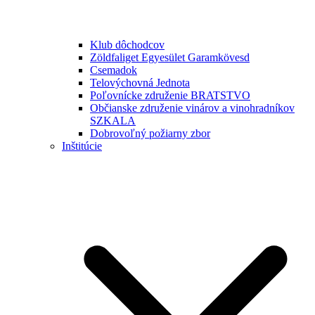
Klub dôchodcov
Zöldfaliget Egyesület Garamkövesd
Csemadok
Telovýchovná Jednota
Poľovnícke združenie BRATSTVO
Občianske združenie vinárov a vinohradníkov
SZKALA
Dobrovoľný požiarny zbor
Inštitúcie