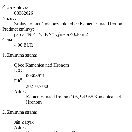
Číslo zmluvy:
08062026
Názov:
Zmluva o prenájme pozemku obce Kamenica nad Hronom
Predmet zmluvy:
parc.č.495/1 "C KN" výmera 40,30 m2
Cena:
4,00 EUR
1. Zmluvná strana:
Obec Kamenica nad Hronom
IČO:
00308951
DIČ:
2021074000
Adresa:
Kamenica nad Hronom 106, 943 65 Kamenica nad
Hronom
2. Zmluvná strana:
Ján Zátyik
Adresa: