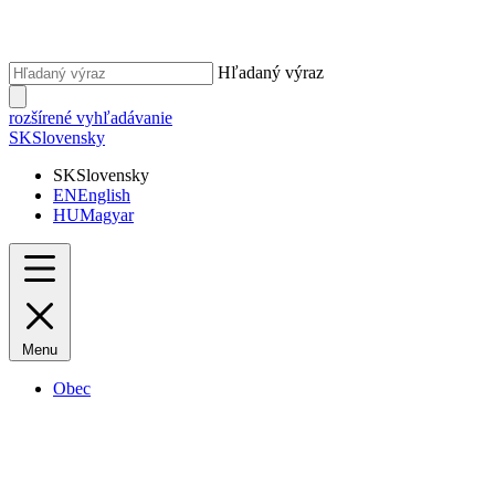
Hľadaný výraz
rozšírené vyhľadávanie
SK
Slovensky
SK
Slovensky
EN
English
HU
Magyar
Menu
Obec