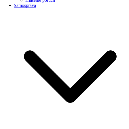
Hlásenie porúch
Samospráva