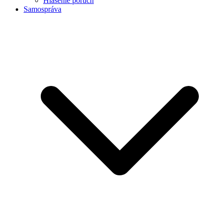
Hlásenie porúch
Samospráva