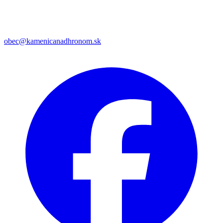
obec@kamenicanadhronom.sk