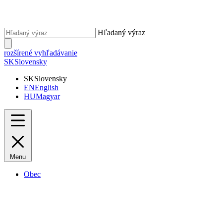
Hľadaný výraz
rozšírené vyhľadávanie
SK
Slovensky
SK
Slovensky
EN
English
HU
Magyar
Menu
Obec