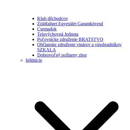
Klub dôchodcov
Zöldfaliget Egyesület Garamkövesd
Csemadok
Telovýchovná Jednota
Poľovnícke združenie BRATSTVO
Občianske združenie vinárov a vinohradníkov
SZKALA
Dobrovoľný požiarny zbor
Inštitúcie