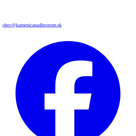
obec@kamenicanadhronom.sk