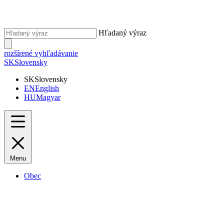
Hľadaný výraz
rozšírené vyhľadávanie
SK
Slovensky
SK
Slovensky
EN
English
HU
Magyar
Menu
Obec