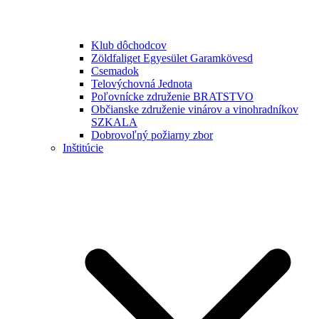
Klub dôchodcov
Zöldfaliget Egyesület Garamkövesd
Csemadok
Telovýchovná Jednota
Poľovnícke združenie BRATSTVO
Občianske združenie vinárov a vinohradníkov
SZKALA
Dobrovoľný požiarny zbor
Inštitúcie