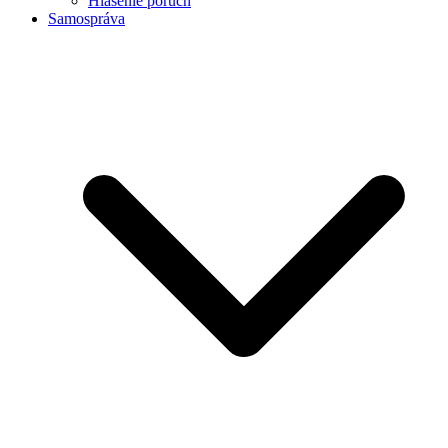
Hlásenie porúch
Samospráva