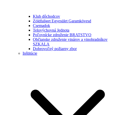
Klub dôchodcov
Zöldfaliget Egyesület Garamkövesd
Csemadok
Telovýchovná Jednota
Poľovnícke združenie BRATSTVO
Občianske združenie vinárov a vinohradníkov
SZKALA
Dobrovoľný požiarny zbor
Inštitúcie