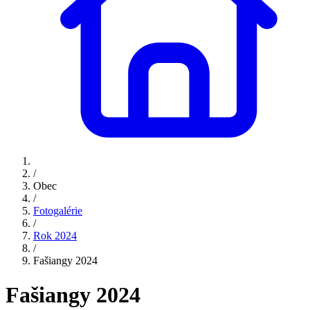
/
Obec
/
Fotogalérie
/
Rok 2024
/
Fašiangy 2024
Fašiangy 2024