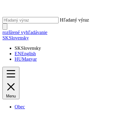
Hľadaný výraz
rozšírené vyhľadávanie
SK
Slovensky
SK
Slovensky
EN
English
HU
Magyar
Menu
Obec