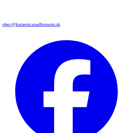
obec@kamenicanadhronom.sk