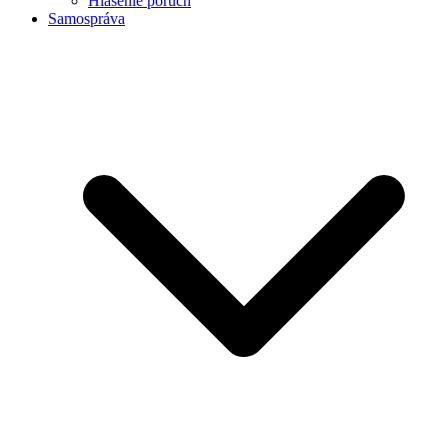
Hlásenie porúch
Samospráva