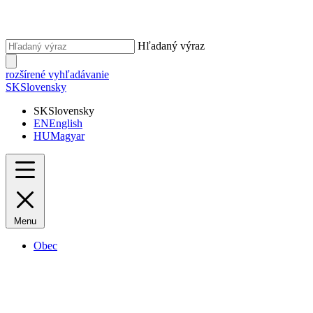
Hľadaný výraz
rozšírené vyhľadávanie
SK
Slovensky
SK
Slovensky
EN
English
HU
Magyar
Menu
Obec