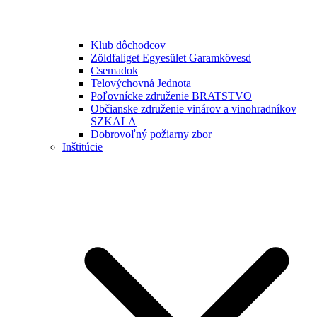
Klub dôchodcov
Zöldfaliget Egyesület Garamkövesd
Csemadok
Telovýchovná Jednota
Poľovnícke združenie BRATSTVO
Občianske združenie vinárov a vinohradníkov
SZKALA
Dobrovoľný požiarny zbor
Inštitúcie