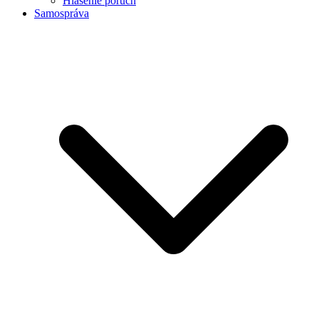
Hlásenie porúch
Samospráva