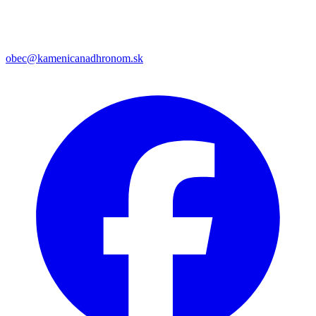
obec@kamenicanadhronom.sk