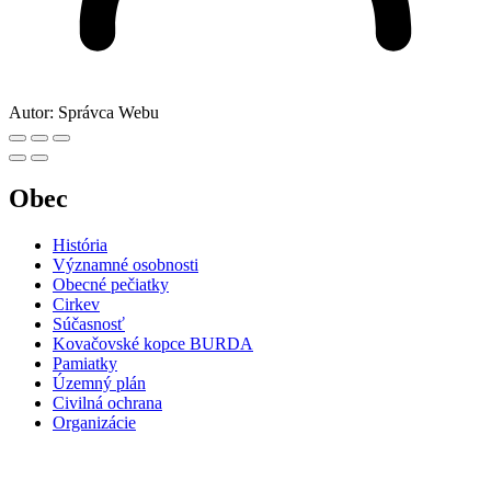
Autor:
Správca Webu
Obec
História
Významné osobnosti
Obecné pečiatky
Cirkev
Súčasnosť
Kovačovské kopce BURDA
Pamiatky
Územný plán
Civilná ochrana
Organizácie