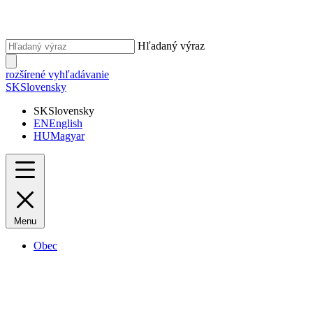
Hľadaný výraz
rozšírené vyhľadávanie
SK
Slovensky
SK
Slovensky
EN
English
HU
Magyar
Menu
Obec