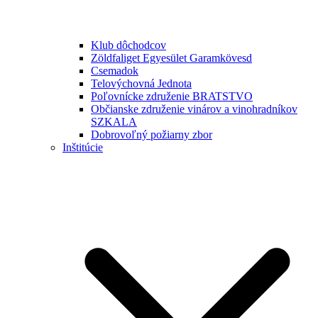
Klub dôchodcov
Zöldfaliget Egyesület Garamkövesd
Csemadok
Telovýchovná Jednota
Poľovnícke združenie BRATSTVO
Občianske združenie vinárov a vinohradníkov
SZKALA
Dobrovoľný požiarny zbor
Inštitúcie