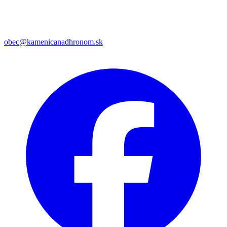
obec@kamenicanadhronom.sk