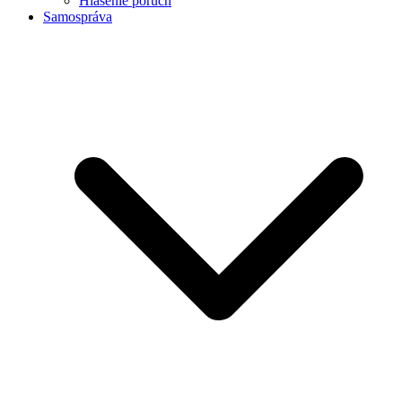
Hlásenie porúch
Samospráva