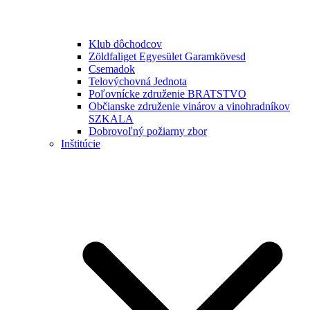
Klub dôchodcov
Zöldfaliget Egyesület Garamkövesd
Csemadok
Telovýchovná Jednota
Poľovnícke združenie BRATSTVO
Občianske združenie vinárov a vinohradníkov
SZKALA
Dobrovoľný požiarny zbor
Inštitúcie