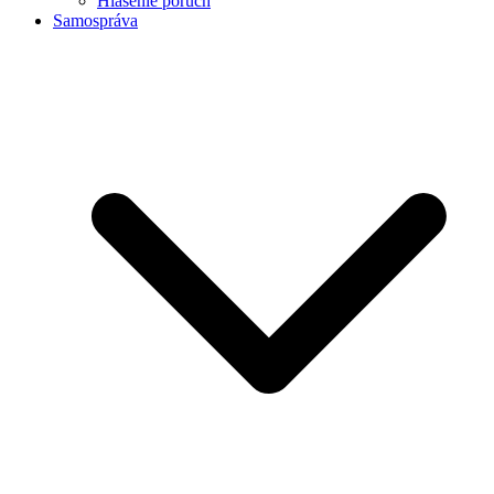
Hlásenie porúch
Samospráva