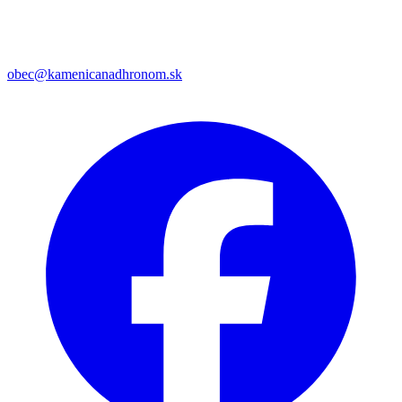
obec@kamenicanadhronom.sk