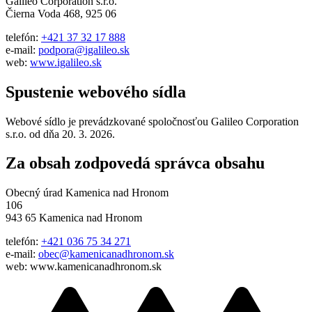
Galileo Corporation s.r.o.
Čierna Voda 468, 925 06
telefón:
+421 37 32 17 888
e-mail:
podpora@igalileo.sk
web:
www.igalileo.sk
Spustenie webového sídla
Webové sídlo je prevádzkované spoločnosťou Galileo Corporation
s.r.o. od dňa 20. 3. 2026.
Za obsah zodpovedá správca obsahu
Obecný úrad Kamenica nad Hronom
106
943 65 Kamenica nad Hronom
telefón:
+421 036 75 34 271
e-mail:
obec@kamenicanadhronom.sk
web: www.kamenicanadhronom.sk