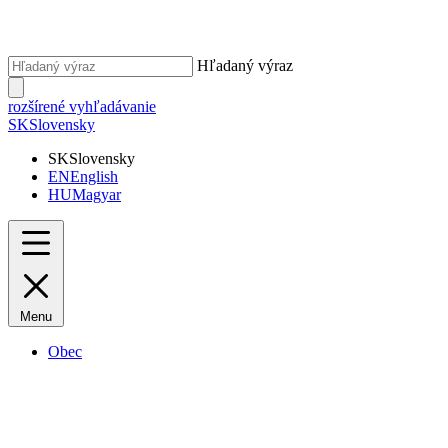
Hľadaný výraz
rozšírené vyhľadávanie
SK
Slovensky
SK
Slovensky
EN
English
HU
Magyar
Menu
Obec