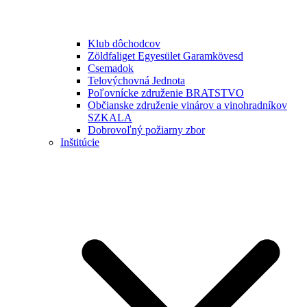
Klub dôchodcov
Zöldfaliget Egyesület Garamkövesd
Csemadok
Telovýchovná Jednota
Poľovnícke združenie BRATSTVO
Občianske združenie vinárov a vinohradníkov
SZKALA
Dobrovoľný požiarny zbor
Inštitúcie