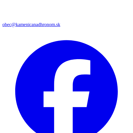
obec@kamenicanadhronom.sk