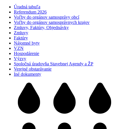
Úradná tabuľa
Referendum 2026
Voľby do orgánov samosprávy obcí
Voľby do orgánov samosprávnych krajov
Zmluvy, Faktúry, Objednávky
Zmluvy
Faktúry
Nájomné byty
VZN
Hospodárenie
Výzvy
Spoločná úradovňa Stavebnej Agendy a ŽP
Verejné obstarávanie
Iné dokumenty