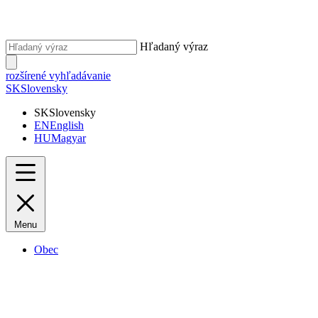
Hľadaný výraz
rozšírené vyhľadávanie
SK
Slovensky
SK
Slovensky
EN
English
HU
Magyar
Menu
Obec