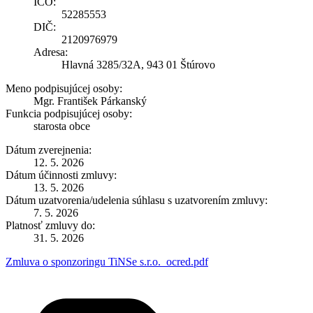
IČO:
52285553
DIČ:
2120976979
Adresa:
Hlavná 3285/32A, 943 01 Štúrovo
Meno podpisujúcej osoby:
Mgr. František Párkanský
Funkcia podpisujúcej osoby:
starosta obce
Dátum zverejnenia:
12. 5. 2026
Dátum účinnosti zmluvy:
13. 5. 2026
Dátum uzatvorenia/udelenia súhlasu s uzatvorením zmluvy:
7. 5. 2026
Platnosť zmluvy do:
31. 5. 2026
Zmluva o sponzoringu TiNSe s.r.o._ocred.pdf