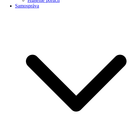
Hlásenie porúch
Samospráva